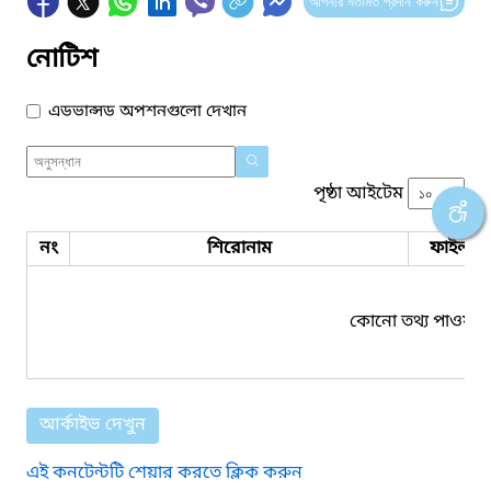
আপনার মতামত প্রদান করুন
নোটিশ
এডভান্সড অপশনগুলো দেখান
পৃষ্ঠা আইটেম
নং
শিরোনাম
ফাইল সম
কোনো তথ্য পাওয়া য
আর্কাইভ দেখুন
এই কনটেন্টটি শেয়ার করতে ক্লিক করুন