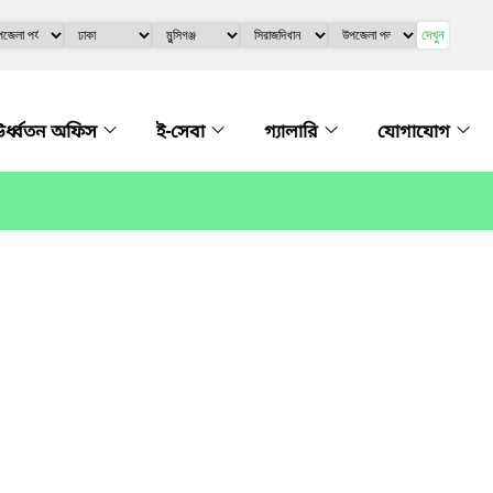
দেখুন
র্ধ্বতন অফিস
ই-সেবা
গ্যালারি
যোগাযোগ