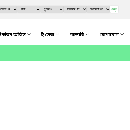
দেখুন
র্ধ্বতন অফিস
ই-সেবা
গ্যালারি
যোগাযোগ